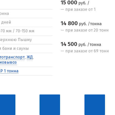
15 000
руб. /
— при заказе от 1
тонна
5 дней
14 800
руб. /тонна
— при заказе от 20 тонн
-70 мм / 70-150 мм
Верхнюю Пышму
14 500
руб. /тонна
я бани и сауны
— при заказе от 69 тонн
тотранспорт
,
ЖД
,
мовывоз
Р 1 тонна