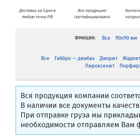
Доставка за 3 дня в
Вся продукция
Экологи
любую точку РФ
сертифицирована
натура
Все
90x90 мм
ФРАКЦИЯ:
Все
Габбро — диабаз
Диорит
Жадеи
Пироксенит
Порфир
Вся продукция компании соответс
В наличии все документы качеств
При отправке груза мы приклады
необходимости отправляем Вам 