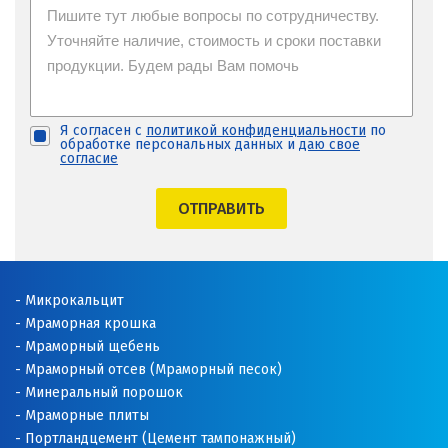
Я согласен с
политикой конфиденциальности
по
обработке персональных данных и
даю свое
согласие
ОТПРАВИТЬ
Микрокальцит
Мраморная крошка
Мраморный щебень
Мраморный отсев (Мраморный песок)
Минеральный порошок
Мраморные плиты
Портландцемент (Цемент тампонажный)