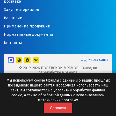
Доставка
Закуп материалов
Вакансии
Применение продукции
Нормативные документы
Контакты
Карта сайта
© 2019-2026 ПОЛЕВСКОЙ МРАМОР - Завод по
переработке мрамора:
Микрокальцит, Мраморная крошка, Мраморный щебень,
Мы используем cookie (файлы с данными о ваших прошлых
Минеральные порошки, Добавки для буровых растворов
посещениях нашего сайта)! Продолжая использовать наш
Сайт носит исключительно информационный характер и
сайт, вы соглашаетесь с условиями обработки файлов
ни при каких случаях информация не может являться
cookie, а также обработкой данных с использованием
публичной офертой.
метрических программ
Любое копирование информации с сайта разрешено
только с письменного согласия ООО "Полевская
Согласен
мраморная компания"