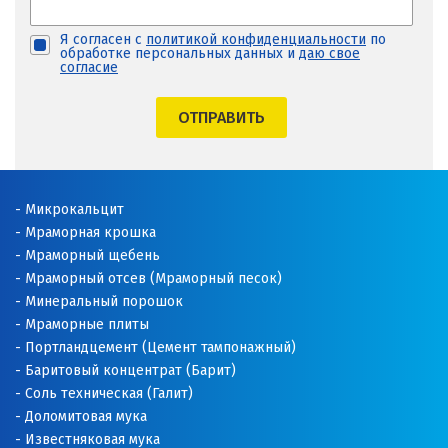
Я согласен с
политикой конфиденциальности
по
обработке персональных данных и
даю свое
согласие
ОТПРАВИТЬ
Микрокальцит
Мраморная крошка
Мраморный щебень
Мраморный отсев (Мраморный песок)
Минеральный порошок
Мраморные плиты
Портландцемент (Цемент тампонажный)
Баритовый концентрат (Барит)
Соль техническая (Галит)
Доломитовая мука
Известняковая мука