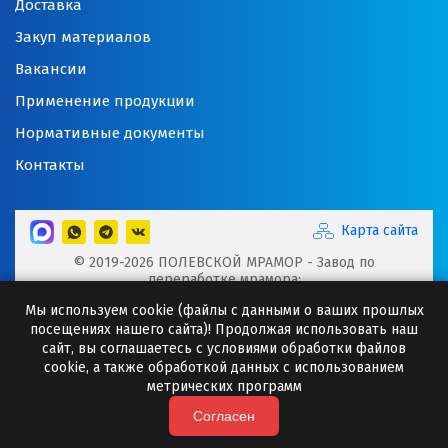
Доставка
Закуп материалов
Вакансии
Применение продукции
Нормативные документы
Контакты
Карта сайта
© 2019-2026 ПОЛЕВСКОЙ МРАМОР - Завод по
переработке мрамора:
Микрокальцит, Мраморная крошка, Мраморный щебень,
Мы используем cookie (файлы с данными о ваших прошлых
Минеральные порошки, Добавки для буровых растворов
посещениях нашего сайта)! Продолжая использовать наш
Сайт носит исключительно информационный характер и
сайт, вы соглашаетесь с условиями обработки файлов
ни при каких случаях информация не может являться
cookie, а также обработкой данных с использованием
публичной офертой.
метрических программ
Любое копирование информации с сайта разрешено
только с письменного согласия ООО "Полевская
Согласен
мраморная компания"