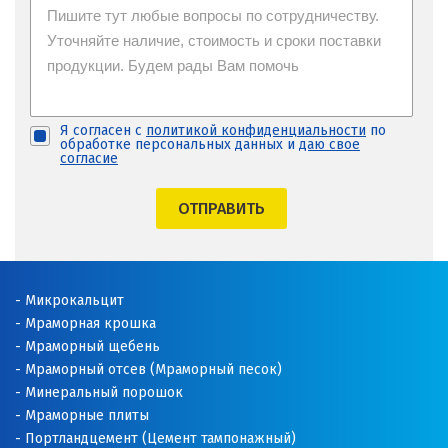
Я согласен с
политикой конфиденциальности
по
обработке персональных данных и
даю свое
согласие
ОТПРАВИТЬ
Микрокальцит
Мраморная крошка
Мраморный щебень
Мраморный отсев (Мраморный песок)
Минеральный порошок
Мраморные плиты
Портландцемент (Цемент тампонажный)