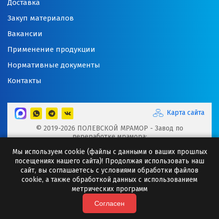
Доставка
Закуп материалов
Вакансии
Применение продукции
Нормативные документы
Контакты
Карта сайта
© 2019-2026 ПОЛЕВСКОЙ МРАМОР - Завод по
переработке мрамора:
Микрокальцит, Мраморная крошка, Мраморный щебень,
Мы используем cookie (файлы с данными о ваших прошлых
Минеральные порошки, Добавки для буровых растворов
посещениях нашего сайта)! Продолжая использовать наш
Сайт носит исключительно информационный характер и
сайт, вы соглашаетесь с условиями обработки файлов
ни при каких случаях информация не может являться
cookie, а также обработкой данных с использованием
публичной офертой.
метрических программ
Любое копирование информации с сайта разрешено
только с письменного согласия ООО "Полевская
Согласен
мраморная компания"