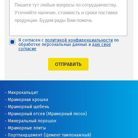
Я согласен с
политикой конфиденциальности
по
обработке персональных данных и
даю свое
согласие
ОТПРАВИТЬ
Микрокальцит
Мраморная крошка
Мраморный щебень
Мраморный отсев (Мраморный песок)
Минеральный порошок
Мраморные плиты
Портландцемент (Цемент тампонажный)