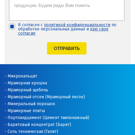
Я согласен с
политикой конфиденциальности
по
обработке персональных данных и
даю свое
согласие
ОТПРАВИТЬ
Микрокальцит
Мраморная крошка
Мраморный щебень
Мраморный отсев (Мраморный песок)
Минеральный порошок
Мраморные плиты
Портландцемент (Цемент тампонажный)
Баритовый концентрат (Барит)
Соль техническая (Галит)