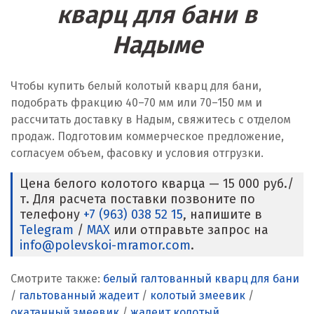
кварц для бани в
Надыме
Чтобы купить белый колотый кварц для бани,
подобрать фракцию 40–70 мм или 70–150 мм и
рассчитать доставку в Надым, свяжитесь с отделом
продаж. Подготовим коммерческое предложение,
согласуем объем, фасовку и условия отгрузки.
Цена белого колотого кварца — 15 000 руб./
т. Для расчета поставки позвоните по
телефону
+7 (963) 038 52 15
, напишите в
Telegram
/
MAX
или отправьте запрос на
info@polevskoi-mramor.com
.
Смотрите также:
белый галтованный кварц для бани
/
гальтованный жадеит
/
колотый змеевик
/
окатанный змеевик
/
жадеит колотый