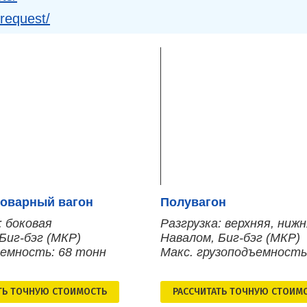
-request/
оварный вагон
Полувагон
: боковая
Разгрузка: верхняя, ниж
Биг-бэг (МКР)
Навалом, Биг-бэг (МКР)
ъемность: 68 тонн
Макс. грузоподъемность
ТЬ ТОЧНУЮ СТОИМОСТЬ
РАСCЧИТАТЬ ТОЧНУЮ СТОИМ