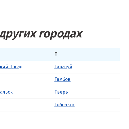
других городах
Т
кий Посад
Таватуй
Тамбов
альск
Тверь
Тобольск
к
Тольятти