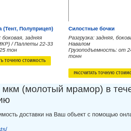
 (Тент, Полуприцеп)
Силостные бочки
: боковая, задняя
Разгрузка: задняя, боков
МКР) / Паллеты 22-33
Навалом
 25 тон
Грузоподъемность: от 2
тонн
ТЬ ТОЧНУЮ СТОИМОСТЬ
РАСCЧИТАТЬ ТОЧНУЮ СТОИМ
 мкм (молотый мрамор) в теч
ию
имость доставки на Ваш объект с помощью онл
ts/