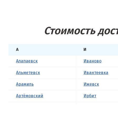
Стоимость дос
А
И
Алапаевск
Иваново
Альметевск
Ивантеевка
Арамиль
Ижевск
Артёмовский
Ирбит
Асбест
Иркутск