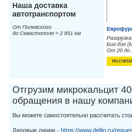
Наша доставка
автотранспортом
От Полевского
Еврофура
до Севастополя ≈ 2 851 км
Разгрузка
Биг-бэг (
От 20 до
РАСCЧИТА
Отгрузим микрокальцит 40
обращения в нашу компан
Вы можете самостоятельно рассчитать сто
Деловые линии -
https://www.dellin.ru/reques