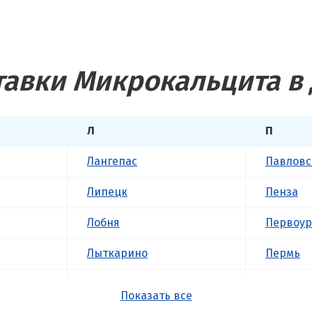
тавки Микрокальцита в 
Л
П
Лангепас
Павловс
Липецк
Пенза
Лобня
Первоур
Лыткарино
Пермь
Люберцы
Подольс
Показать все