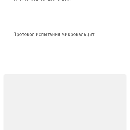
Салехард
Самара
Санкт-Петербург
Протокол испытания микрокальцит
Саратов
Сатка
Севастополь
Североуральск
Сергиев Посад
Серов
Серпухов