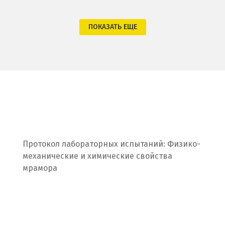
Орел
ПОКАЗАТЬ ЕЩЕ
Оренбург
Орехово-Зуево
П
Павловский Посад
Пенза
Протокол лабораторных испытаний: Физико-
Первоуральск
механические и химические свойства
мрамора
Пермь
Подольск
Походилова