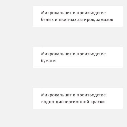
Д
Микрокальцит в производстве
белых и цветных затирок, замазок
Дегтярск
Дмитров
Долгопрудный
Микрокальцит в производстве
Домодедово
бумаги
Дубна
Е
Микрокальцит в производстве
Егорьевск
водно-дисперсионной краски
Екатеринбург
Еленинка