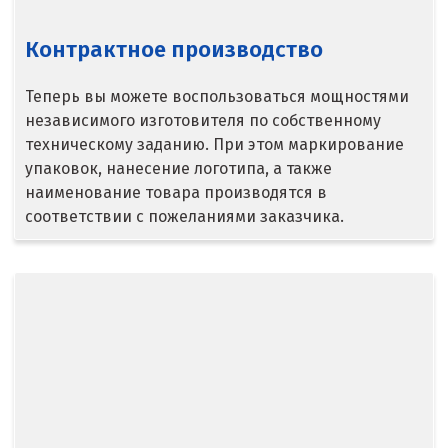
Сибай
Контрактное производство
Смоленск
Теперь вы можете воспользоваться мощностями
Снежинск
независимого изготовителя по собственному
Сочи
техническому заданию. При этом маркирование
упаковок, нанесение логотипа, а также
Среднеуральск
наименование товара производятся в
соответствии с пожеланиями заказчика.
Ставрополь
Ступино
Сургут
Сухой Лог
Сысерть