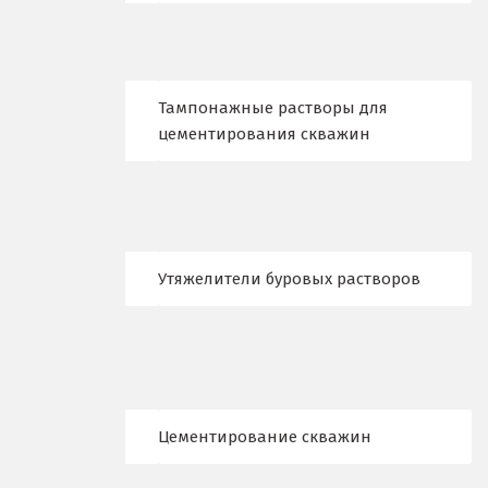
Новосибирск
Новоуральск
Тампонажные растворы для
цементирования скважин
Новоуткинск
Новый Уренгой
Ногинск
Утяжелители буровых растворов
Ноябрьск
Нягань
О
Одинцово
Цементирование скважин
Омск