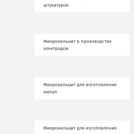
штукатурок
Красноярск
Крым
Кузино
Микрокальцит в производстве
Курск
электродов
Кушва
Л
Микрокальцит для изготовления
Лангепас
ампул
Липецк
Лобня
Лыткарино
Микрокальцит для изготовления