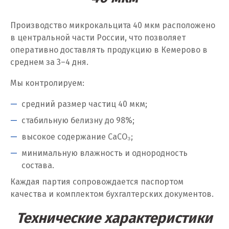
Ч
Производство микрокальцита 40 мкм расположено
в центральной части России, что позволяет
Чебаркуль
оперативно доставлять продукцию в Кемерово в
Челябинск
среднем за 3–4 дня.
Чехов
Мы контролируем:
средний размер частиц 40 мкм;
Чита
стабильную белизну до 98%;
Щ
высокое содержание CaCO₃;
Щёлково
минимальную влажность и однородность
состава.
Э
Каждая партия сопровождается паспортом
качества и комплектом бухгалтерских документов.
Электросталь
Технические характеристики
Ю