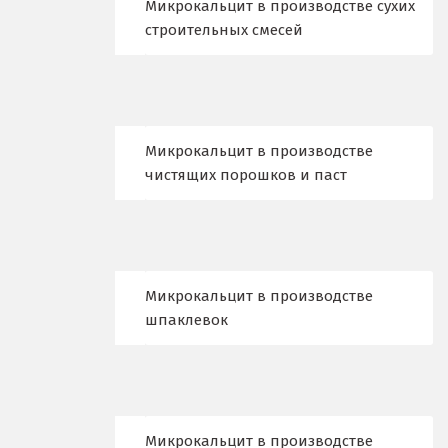
Микрокальцит в производстве сухих
Клин
строительных смесей
Когалым
Коелга
Микрокальцит в производстве
Коломна
чистящих порошков и паст
Королёв
Кострома
Красногорск
Микрокальцит в производстве
шпаклевок
Краснодар
Краснотурьинск
Красноуфимск
Микрокальцит в производстве