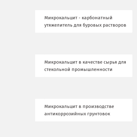
Верхний Уфалей
Микрокальцит - карбонатный
Верхняя Пышма
утяжелитель для буровых растворов
Верхняя Салда
Видное
Микрокальцит в качестве сырья для
Владикавказ
стекольной промышленности
Владимир
Волгоград
Волгодонск
Микрокальцит в производстве
антикоррозийных грунтовок
Воронеж
Воскресенск