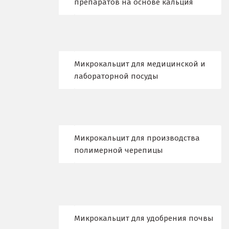
препаратов на основе кальция
Люберцы
М
Магнитогорск
Микрокальцит для медицинской и
Махачкала
лабораторной посуды
Мегион
Медведевка
Микрокальцит для производства
Москва
полимерной черепицы
Мытищи
Н
Набарежные Челны
Микрокальцит для удобрения почвы