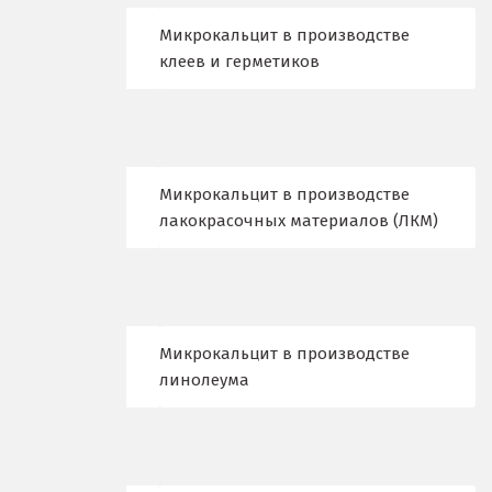
Ж
Микрокальцит в производстве
клеев и герметиков
Жуковский
И
Иваново
Микрокальцит в производстве
Ивантеевка
лакокрасочных материалов (ЛКМ)
Ижевск
Ирбит
Микрокальцит в производстве
Иркутск
линолеума
Ишим
К