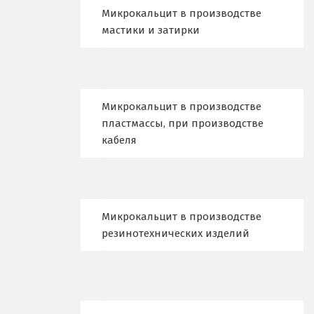
Казань
Микрокальцит в производстве
мастики и затирки
Калининград
Калуга
Каменск-Уральский
Микрокальцит в производстве
пластмассы, при производстве
Камышево
кабеля
Камышлов
Караганда
Микрокальцит в производстве
Качканар
резинотехнических изделий
Кемерово
Киров
Кировград