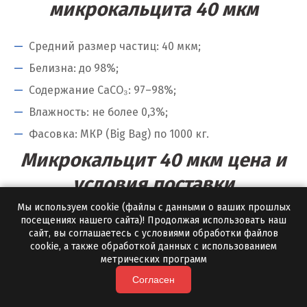
микрокальцита 40 мкм
Югорск
Я
Средний размер частиц: 40 мкм;
Белизна: до 98%;
Ялуторовск
Содержание CaCO₃: 97–98%;
Ярославль
Влажность: не более 0,3%;
Фасовка: МКР (Big Bag) по 1000 кг.
Микрокальцит 40 мкм цена и
условия поставки
Мы используем cookie (файлы с данными о ваших прошлых
Цена зависит от объема заказа и региона доставки.
посещениях нашего сайта)! Продолжая использовать наш
сайт, вы соглашаетесь с условиями обработки файлов
Минимальная отгрузка с нашей доставкой — от 10
cookie, а также обработкой данных с использованием
тонн.
метрических программ
Согласен
Автотранспорт — быстрая доставка по региону;
ЖД поставки для крупных партий;