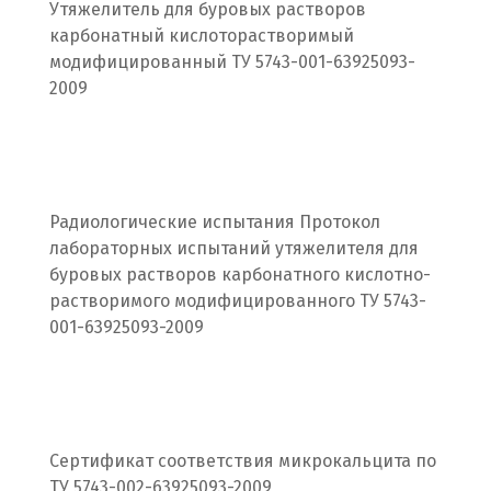
Утяжелитель для буровых растворов
Псков
карбонатный кислоторастворимый
модифицированный ТУ 5743-001-63925093-
Пушкино
2009
Пятигорск
Р
Раменское
Радиологические испытания Протокол
лабораторных испытаний утяжелителя для
Ревда
буровых растворов карбонатного кислотно-
растворимого модифицированного ТУ 5743-
Реутов
001-63925093-2009
Ростов на Дону
Рязань
Сертификат соответствия микрокальцита по
С
ТУ 5743-002-63925093-2009