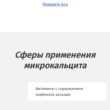
Асбест
Показать все
Б
Балашиха
Барнаул
Белгород
Сферы применения
Берёзовский
микрокальцита
Бисерть
Богданович
Брянск
Витамины с содержанием
карбоната кальция
В
Верхние Серги