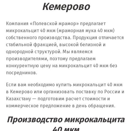
Кемерово
Ульяновск
Компания «Полевской мрамор» предлагает
Урай
микрокальцит 40 мкм (мраморная мука 40 мкм)
Уфа
собственного производства. Продукция отличается
стабильной фракцией, высокой белизной и
Учалы
однородной структурой. Мы являемся
производителями, поэтому предлагаем
Ф
конкурентную цену на микрокальцит 40 мкм без
посредников.
Фрязино
Если вам необходимо купить микрокальцит 40 мкм
Х
в Кемерово или организовать поставку по России и
Казахстану — подготовим расчет стоимости и
Хабаровск
коммерческое предложение в день обращения.
Ханты-Мансийск
Производство микрокальцита
Химки
40 мкм