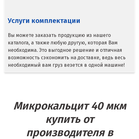
Т
Таватуй
Услуги комплектации
Тамбов
Вы можете заказать продукцию из нашего
Тверь
каталога, а также любую другую, которая Вам
необходима. Это выгодное решение и отличная
Тобольск
возможность сэкономить на доставке, ведь весь
необходимый вам груз везется в одной машине!
Тольятти
Томск
Троицк
Микрокальцит 40 мкм
Тула
купить от
Тюмень
производителя в
У