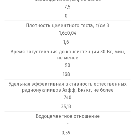
7,5
0
Плотность цементного теста, г/см 3
1,6±0,04
1,6
Время загустевания до консистенции 30 Вс, мин,
не менее
90
168
Удельная эффективная активность естественных
радионуклиидов Аэфф, Бк/кг, не более
740
35,13
Водоцементное отношение
-
0,59