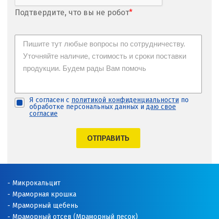
Подтвердите, что вы не робот
*
Я согласен с
политикой конфиденциальности
по
обработке персональных данных и
даю свое
согласие
ОТПРАВИТЬ
Микрокальцит
Мраморная крошка
Мраморный щебень
Мраморный отсев (Мраморный песок)