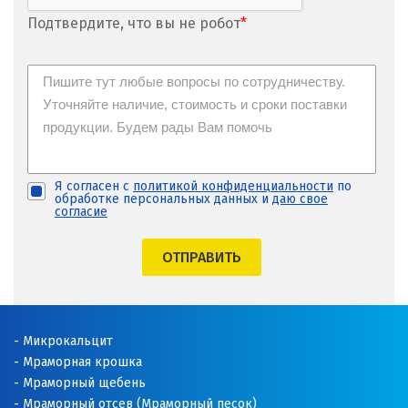
Подтвердите, что вы не робот
*
Я согласен с
политикой конфиденциальности
по
обработке персональных данных и
даю свое
согласие
ОТПРАВИТЬ
Микрокальцит
Мраморная крошка
Мраморный щебень
Мраморный отсев (Мраморный песок)