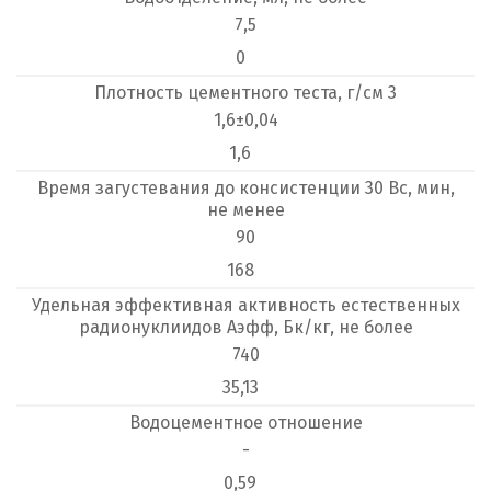
7,5
0
Плотность цементного теста, г/см 3
1,6±0,04
1,6
Время загустевания до консистенции 30 Вс, мин,
не менее
90
168
Удельная эффективная активность естественных
радионуклиидов Аэфф, Бк/кг, не более
740
35,13
Водоцементное отношение
-
0,59