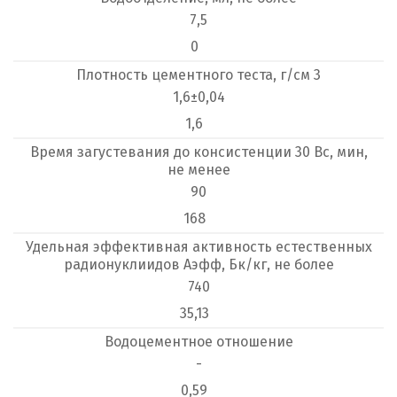
7,5
0
Плотность цементного теста, г/см 3
1,6±0,04
1,6
Время загустевания до консистенции 30 Вс, мин,
не менее
90
168
Удельная эффективная активность естественных
радионуклиидов Аэфф, Бк/кг, не более
740
35,13
Водоцементное отношение
-
0,59