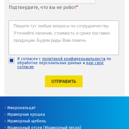
Подтвердите, что вы не робот
*
Я согласен с
политикой конфиденциальности
по
обработке персональных данных и
даю свое
согласие
ОТПРАВИТЬ
Микрокальцит
Мраморная крошка
Мраморный щебень
Мраморный отсев (Мраморный песок)