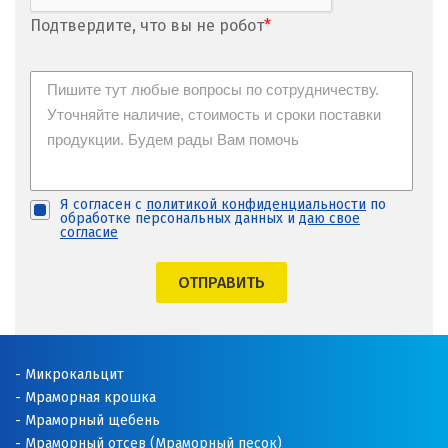
Подтвердите, что вы не робот
*
Я согласен с
политикой конфиденциальности
по
обработке персональных данных и
даю свое
согласие
ОТПРАВИТЬ
Микрокальцит
Мраморная крошка
Мраморный щебень
Мраморный отсев (Мраморный песок)