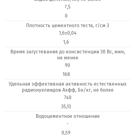
7,5
0
Плотность цементного теста, г/см 3
1,6±0,04
1,6
Время загустевания до консистенции 30 Вс, мин,
не менее
90
168
Удельная эффективная активность естественных
радионуклиидов Аэфф, Бк/кг, не более
740
35,13
Водоцементное отношение
-
0,59