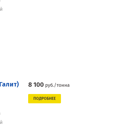
ей
Галит)
8 100
руб./тонна
ПОДРОБНЕЕ
а
ей