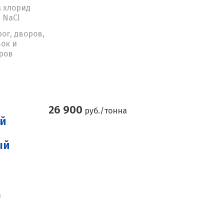
 хлорид
 NaCl
рог, дворов,
ок и
ров
26 900
руб./тонна
й
ый
а