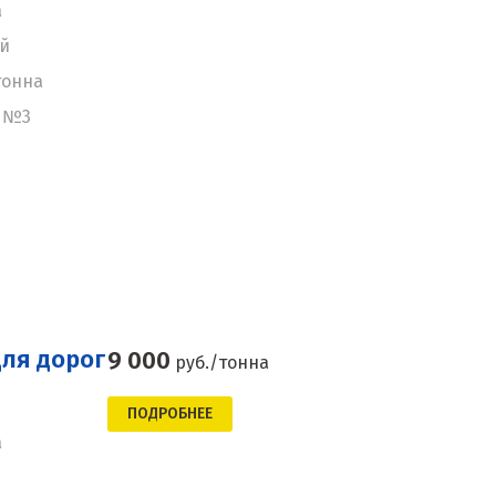
а
ей
тонна
: №3
для дорог
9 000
руб./тонна
ПОДРОБНЕЕ
а