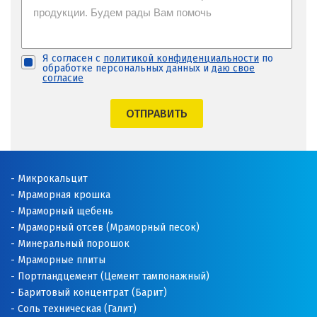
Я согласен с
политикой конфиденциальности
по
обработке персональных данных и
даю свое
согласие
ОТПРАВИТЬ
Микрокальцит
Мраморная крошка
Мраморный щебень
Мраморный отсев (Мраморный песок)
Минеральный порошок
Мраморные плиты
Портландцемент (Цемент тампонажный)
Баритовый концентрат (Барит)
Соль техническая (Галит)