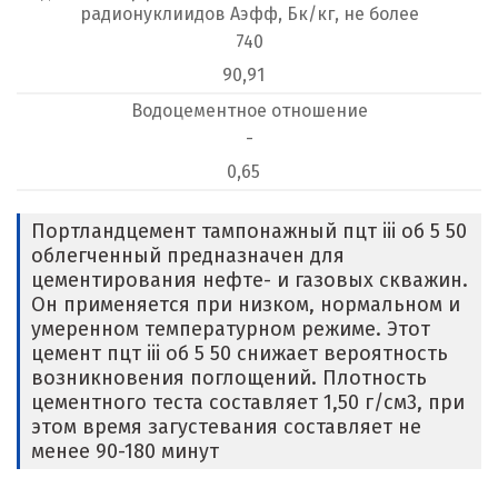
радионуклиидов Аэфф, Бк/кг, не более
740
90,91
Водоцементное отношение
-
0,65
Портландцемент тампонажный пцт iii об 5 50
облегченный предназначен для
цементирования нефте- и газовых скважин.
Он применяется при низком, нормальном и
умеренном температурном режиме. Этот
цемент пцт iii об 5 50 снижает вероятность
возникновения поглощений. Плотность
цементного теста составляет 1,50 г/см
3
, при
этом время загустевания составляет не
менее 90-180 минут