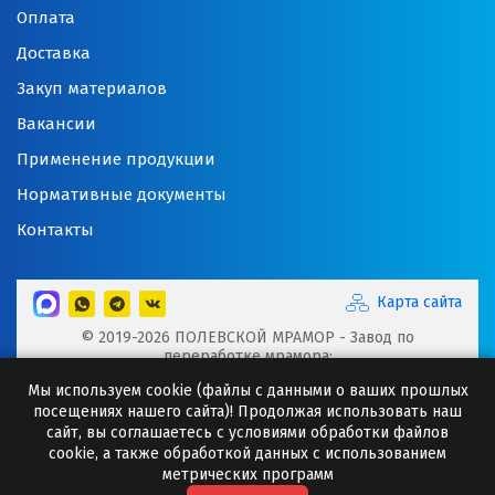
Оплата
Доставка
Закуп материалов
Вакансии
Применение продукции
Нормативные документы
Контакты
Карта сайта
© 2019-2026 ПОЛЕВСКОЙ МРАМОР - Завод по
переработке мрамора:
Микрокальцит, Мраморная крошка, Мраморный щебень,
Мы используем cookie (файлы с данными о ваших прошлых
Минеральные порошки, Добавки для буровых растворов
посещениях нашего сайта)! Продолжая использовать наш
Сайт носит исключительно информационный характер и
сайт, вы соглашаетесь с условиями обработки файлов
ни при каких случаях информация не может являться
cookie, а также обработкой данных с использованием
публичной офертой.
метрических программ
Любое копирование информации с сайта разрешено