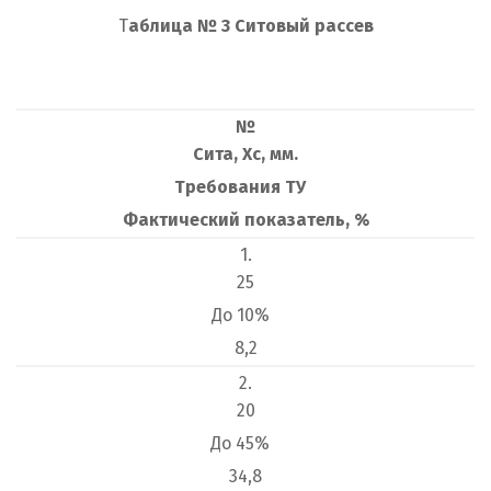
Т
аблица № 3 Ситовый рассев
№
Сита, Хс, мм.
Требования ТУ
Фактический показатель, %
1.
25
До 10%
8,2
2.
20
До 45%
34,8