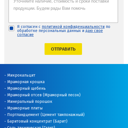
Я согласен с
политикой конфиденциальности
по
обработке персональных данных и
даю свое
согласие
ОТПРАВИТЬ
Микрокальцит
Мраморная крошка
Мраморный щебень
Мраморный отсев (Мраморный песок)
Минеральный порошок
Мраморные плиты
Портландцемент (Цемент тампонажный)
Баритовый концентрат (Барит)
Соль техническая (Галит)