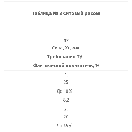
Т
аблица № 3 Ситовый рассев
№
Сита, Хс, мм.
Требования ТУ
Фактический показатель, %
1.
25
До 10%
8,2
2.
20
До 45%