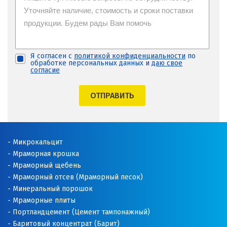
Я согласен с
политикой конфиденциальности
по
обработке персональных данных и
даю свое
согласие
ОТПРАВИТЬ
Микрокальцит
Мраморная крошка
Мраморный щебень
Мраморный отсев (Мраморный песок)
Минеральный порошок
Мраморные плиты
Портландцемент (Цемент тампонажный)
Баритовый концентрат (Барит)