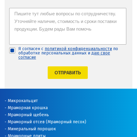
Я согласен с
политикой конфиденциальности
по
обработке персональных данных и
даю свое
согласие
ОТПРАВИТЬ
Микрокальцит
Мраморная крошка
Мраморный щебень
Мраморный отсев (Мраморный песок)
Минеральный порошок
Мраморные плиты