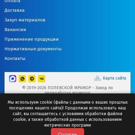
Оплата
Доставка
Закуп материалов
Вакансии
Применение продукции
Нормативные документы
Контакты
Карта сайта
© 2019-2026 ПОЛЕВСКОЙ МРАМОР - Завод по
переработке мрамора:
Микрокальцит, Мраморная крошка, Мраморный щебень,
Мы используем cookie (файлы с данными о ваших прошлых
Минеральные порошки, Добавки для буровых растворов
посещениях нашего сайта)! Продолжая использовать наш
Сайт носит исключительно информационный характер и
сайт, вы соглашаетесь с условиями обработки файлов
ни при каких случаях информация не может являться
cookie, а также обработкой данных с использованием
публичной офертой.
метрических программ
Любое копирование информации с сайта разрешено
только с письменного согласия ООО "Полевская
Согласен