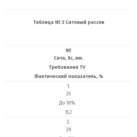
Т
аблица № 3 Ситовый рассев
№
Сита, Хс, мм.
Требования ТУ
Фактический показатель, %
1.
25
До 10%
8,2
2.
20