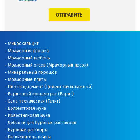
ОТПРАВИТЬ
Микрокальцит
Мраморная крошка
Мраморный щебень
Мраморный отсев (Мраморный песок)
Минеральный порошок
Мраморные плиты
Портландцемент (Цемент тампонажный)
Баритовый концентрат (Барит)
Соль техническая (Галит)
Доломитовая мука
Известняковая мука
Добавки для буровых растворов
Буровые растворы
Раскислитель почвы