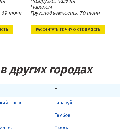
няя
Разгрузка: нижняя
Навалом
 69 тонн
Грузоподъемность: 70 тонн
ОСТЬ
РАСCЧИТАТЬ ТОЧНУЮ СТОИМОСТЬ
в других городах
Т
кий Посад
Таватуй
Тамбов
альск
Тверь