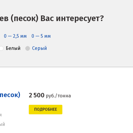
в (песок) Вас интересует?
0 — 2,5 мм
0 — 5 мм
Белый
Серый
песок)
2 500
руб./тонна
ПОДРОБНЕЕ
м
ый