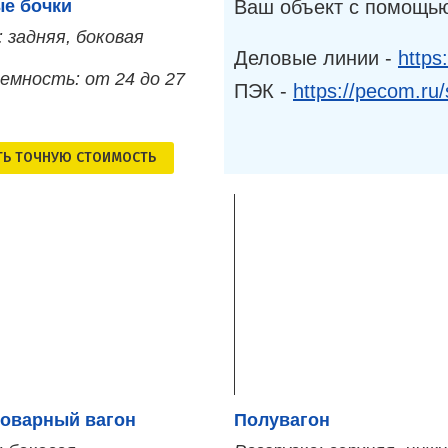
Ваш объект с помощью
е бочки
: задняя, боковая
Деловые линии -
https
емность: от 24 до 27
ПЭК -
https://pecom.ru/
ТЬ ТОЧНУЮ СТОИМОСТЬ
оварный вагон
Полувагон