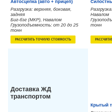
Автосцепка (авто + прицеп)
Силостны
Разгрузка: верхняя, боковая,
Разгрузка
задняя
Навалом
Биг-бэг (МКР), Навалом
Грузоподъ
Грузоподъемность: от 20 до 25
тонн
тонн
РАСCЧИТАТЬ ТОЧНУЮ СТОИМОСТЬ
РАСCЧИТА
Доставка ЖД
транспортом
Крытый т