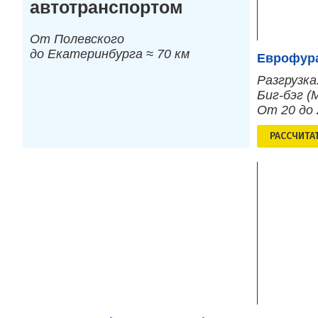
автотранспортом
От Полевского
до Екатеринбурга ≈ 70 км
Еврофура
Разгрузка
Биг-бэг (
От 20 до
РАСCЧИТА