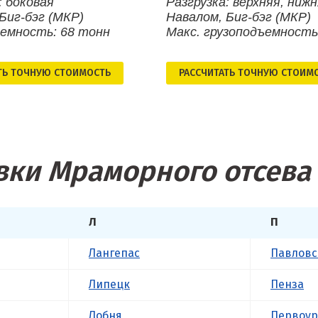
: боковая
Разгрузка: верхняя, ниж
Биг-бэг (МКР)
Навалом, Биг-бэг (МКР)
ъемность: 68 тонн
Макс. грузоподъемность
ТЬ ТОЧНУЮ СТОИМОСТЬ
РАСCЧИТАТЬ ТОЧНУЮ СТОИМ
вки Мраморного отсева 
Л
П
Лангепас
Павловс
Липецк
Пенза
Лобня
Первоур