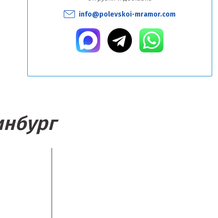
info@polevskoi-mramor.com
инбург