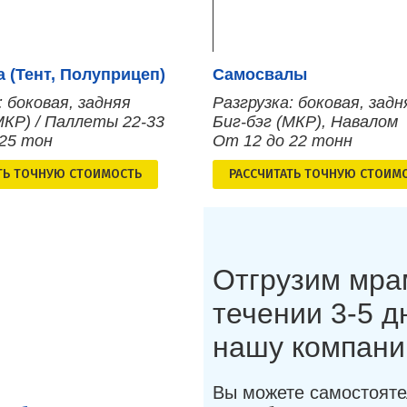
 (Тент, Полуприцеп)
Самосвалы
: боковая, задняя
Разгрузка: боковая, задн
МКР) / Паллеты 22-33
Биг-бэг (МКР), Навалом
 25 тон
От 12 до 22 тонн
ТЬ ТОЧНУЮ СТОИМОСТЬ
РАСCЧИТАТЬ ТОЧНУЮ СТОИМ
Отгрузим мра
течении 3-5 
нашу компан
Вы можете самостояте