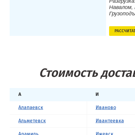
Разгрузка
Навалом, 
Грузопод
РАСCЧИТА
Стоимость доста
А
И
Алапаевск
Иваново
Альметевск
Ивантеевка
Арамиль
Ижевск