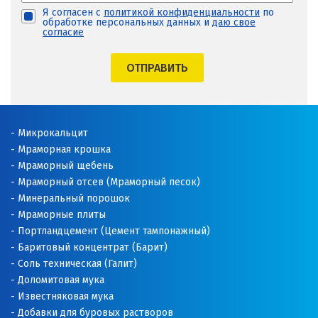
Я согласен с
политикой конфиденциальности
по
обработке персональных данных и
даю свое
согласие
ОТПРАВИТЬ
Микрокальцит
Мраморная крошка
Мраморный щебень
Мраморный отсев (Мраморный песок)
Минеральный порошок
Мраморные плиты
Портландцемент (Цемент тампонажный)
Баритовый концентрат (Барит)
Соль техническая (Галит)
Доломитовая мука
Известняковая мука
Добавки для буровых растворов