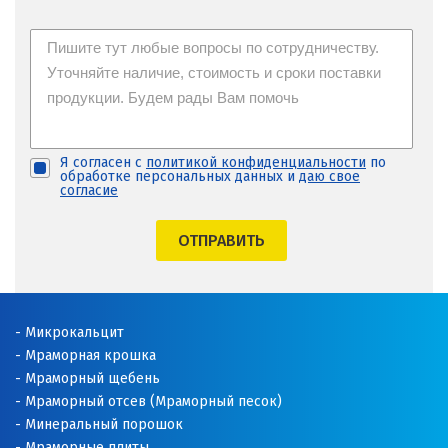
Я согласен с
политикой конфиденциальности
по
обработке персональных данных и
даю свое
согласие
ОТПРАВИТЬ
Микрокальцит
Мраморная крошка
Мраморный щебень
Мраморный отсев (Мраморный песок)
Минеральный порошок
Мраморные плиты