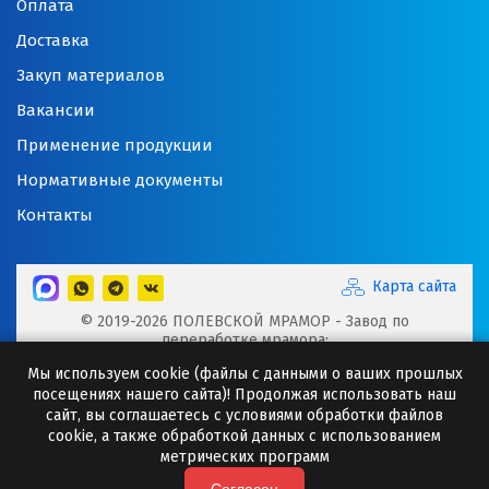
Оплата
Доставка
Закуп материалов
Вакансии
Применение продукции
Нормативные документы
Контакты
Карта сайта
© 2019-2026 ПОЛЕВСКОЙ МРАМОР - Завод по
переработке мрамора:
Микрокальцит, Мраморная крошка, Мраморный щебень,
Мы используем cookie (файлы с данными о ваших прошлых
Минеральные порошки, Добавки для буровых растворов
посещениях нашего сайта)! Продолжая использовать наш
Сайт носит исключительно информационный характер и
сайт, вы соглашаетесь с условиями обработки файлов
ни при каких случаях информация не может являться
cookie, а также обработкой данных с использованием
публичной офертой.
метрических программ
Любое копирование информации с сайта разрешено
только с письменного согласия ООО "Полевская