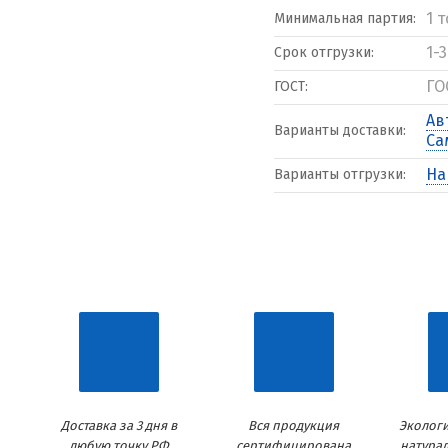
1 
Минимальная партия:
1-
Срок отгрузки:
ГО
ГОСТ:
Ав
Варианты доставки:
Са
На
Варианты отгрузки:
Доставка за 3 дня в
Вся продукция
Экологи
любую точку РФ
сертифицирована
натура