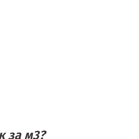
к за м
3
?