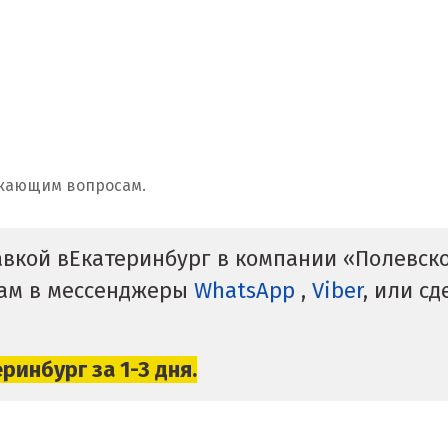
икающим вопросам.
тавкой вЕкатеринбург в компании «Полевск
нам в мессенджеры
WhatsApp
,
Viber
, или с
еринбург
за 1-3 дня.