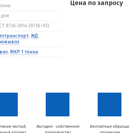
Цена по запросу
тонна
3 дня
СТ 8736-2014 (8736-93)
тотранспорт
,
ЖД
,
мовывоз
вал
,
МКР 1 тонна
чески чистый,
Выгодно - собственное
Бесплатные образцы
льный продукт
производство
продукции