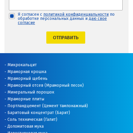
Я согласен с
политикой конфиденциальности
по
обработке персональных данных и
даю свое
согласие
ОТПРАВИТЬ
Микрокальцит
Мраморная крошка
Мраморный щебень
Мраморный отсев (Мраморный песок)
Минеральный порошок
Мраморные плиты
Портландцемент (Цемент тампонажный)
Баритовый концентрат (Барит)
Соль техническая (Галит)
Доломитовая мука