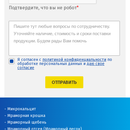
Подтвердите, что вы не робот
*
Я согласен с
политикой конфиденциальности
по
обработке персональных данных и
даю свое
согласие
ОТПРАВИТЬ
Микрокальцит
Мраморная крошка
Мраморный щебень
Мраморный отсев (Мраморный песок)