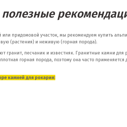
 полезные рекомендаци
ый или придомовой участок, мы рекомендуем купить аль
вую (растения) и неживую (горная порода).
ют гранит, песчаник и известняк. Гранитные камни для
 плотная горная порода, поэтому она часто применяется
оре камней для рокария: