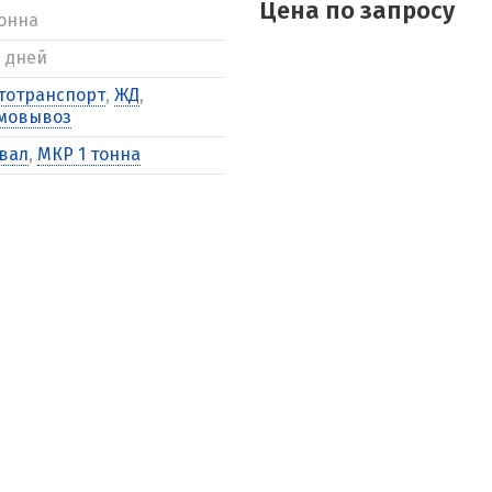
Цена по запросу
тонна
5 дней
тотранспорт
,
ЖД
,
мовывоз
вал
,
МКР 1 тонна