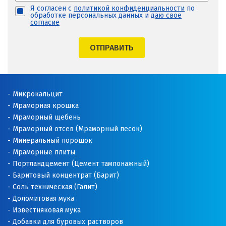
Я согласен с
политикой конфиденциальности
по
обработке персональных данных и
даю свое
согласие
ОТПРАВИТЬ
Микрокальцит
Мраморная крошка
Мраморный щебень
Мраморный отсев (Мраморный песок)
Минеральный порошок
Мраморные плиты
Портландцемент (Цемент тампонажный)
Баритовый концентрат (Барит)
Соль техническая (Галит)
Доломитовая мука
Известняковая мука
Добавки для буровых растворов